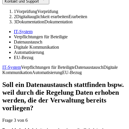
Kontakt und Support
1
Vorprüfung
Vorprüfung
2
Digitaltauglichkeit erarbeiten
Erarbeiten
3
Dokumentation
Dokumentation
IT-System
Verpflichtungen für Beteiligte
Datenaustausch
Digitale Kommunikation
Automatisierung
EU-Bezug
IT-System
Verpflichtungen für Beteiligte
Datenaustausch
Digitale
Kommunikation
Automatisierung
EU-Bezug
Soll ein Datenaustausch stattfinden bspw.
weil durch die Regelung Daten erhoben
werden, die der Verwaltung bereits
vorliegen?
Frage
3
von
6